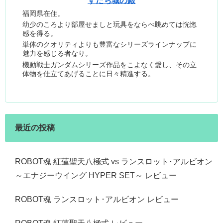
すだち城の殿
福岡県在住。
幼少のころより部屋せましと玩具をならべ眺めては恍惚
感を得る。
単体のクオリティよりも豊富なシリーズラインナップに
魅力を感じる者なり。
機動戦士ガンダムシリーズ作品をこよなく愛し、その立
体物を仕立てあげることに日々精進する。
最近の投稿
ROBOT魂 紅蓮聖天八極式 vs ランスロット･アルビオン
～エナジーウイング HYPER SET～ レビュー
ROBOT魂 ランスロット･アルビオン レビュー