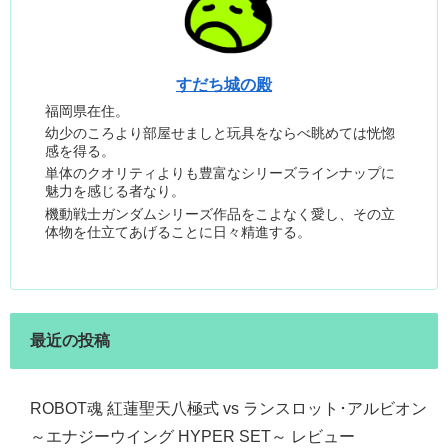
すだち城の殿
福岡県在住。
幼少のころより部屋せましと玩具をならべ眺めては恍惚
感を得る。
単体のクオリティよりも豊富なシリーズラインナップに
魅力を感じる者なり。
機動戦士ガンダムシリーズ作品をこよなく愛し、その立
体物を仕立てあげることに日々精進する。
最近の投稿
ROBOT魂 紅蓮聖天八極式 vs ランスロット･アルビオン
～エナジーウイング HYPER SET～ レビュー