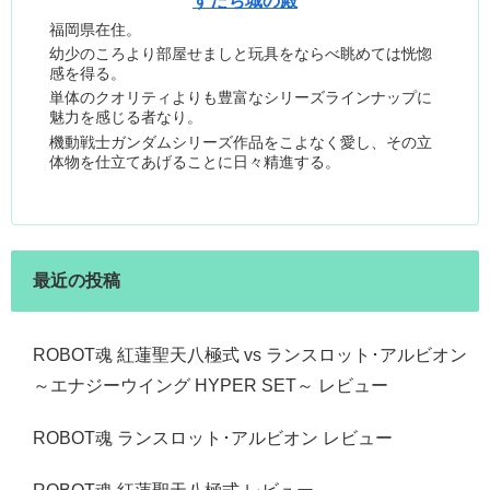
すだち城の殿
福岡県在住。
幼少のころより部屋せましと玩具をならべ眺めては恍惚
感を得る。
単体のクオリティよりも豊富なシリーズラインナップに
魅力を感じる者なり。
機動戦士ガンダムシリーズ作品をこよなく愛し、その立
体物を仕立てあげることに日々精進する。
最近の投稿
ROBOT魂 紅蓮聖天八極式 vs ランスロット･アルビオン
～エナジーウイング HYPER SET～ レビュー
ROBOT魂 ランスロット･アルビオン レビュー