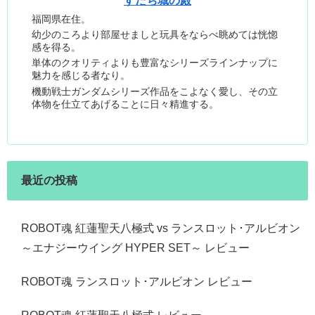
すだち城の殿
福岡県在住。
幼少のころより部屋せましと玩具をならべ眺めては恍惚
感を得る。
単体のクオリティよりも豊富なシリーズラインナップに
魅力を感じる者なり。
機動戦士ガンダムシリーズ作品をこよなく愛し、その立
体物を仕立てあげることに日々精進する。
最近の投稿
ROBOT魂 紅蓮聖天八極式 vs ランスロット･アルビオン
～エナジーウイング HYPER SET～ レビュー
ROBOT魂 ランスロット･アルビオン レビュー