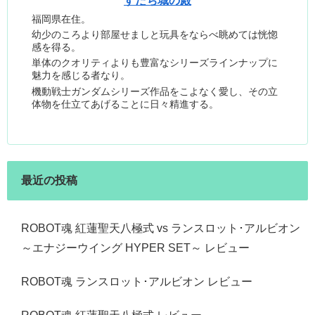
すだち城の殿
福岡県在住。
幼少のころより部屋せましと玩具をならべ眺めては恍惚
感を得る。
単体のクオリティよりも豊富なシリーズラインナップに
魅力を感じる者なり。
機動戦士ガンダムシリーズ作品をこよなく愛し、その立
体物を仕立てあげることに日々精進する。
最近の投稿
ROBOT魂 紅蓮聖天八極式 vs ランスロット･アルビオン
～エナジーウイング HYPER SET～ レビュー
ROBOT魂 ランスロット･アルビオン レビュー