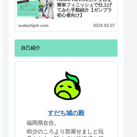
簡単フィニッシュで仕上げ
てみた手順紹介【ガンプラ
初心者向け】
sudachijoh.com
2024.02.07
自己紹介
すだち城の殿
福岡県在住。
幼少のころより部屋せましと玩