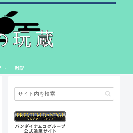
の玩蔵
ア
雑記