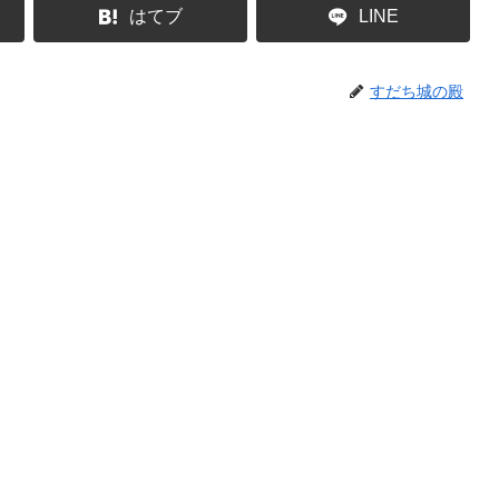
はてブ
LINE
すだち城の殿