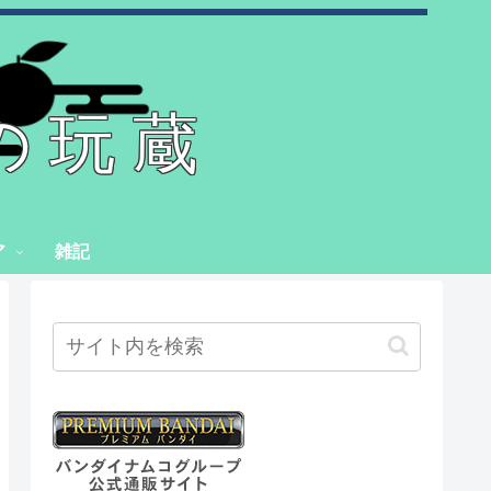
の玩蔵
ア
雑記