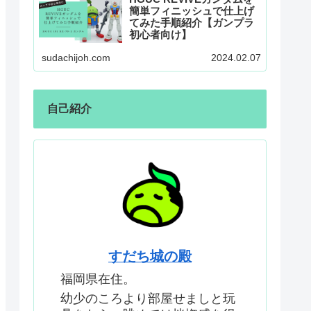
簡単フィニッシュで仕上げ
てみた手順紹介【ガンプラ
初心者向け】
sudachijoh.com
2024.02.07
自己紹介
すだち城の殿
福岡県在住。
幼少のころより部屋せましと玩