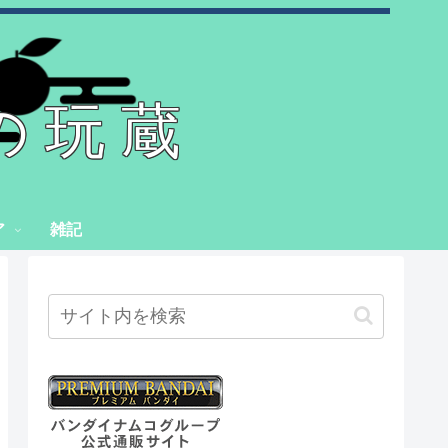
の玩蔵
ア
雑記