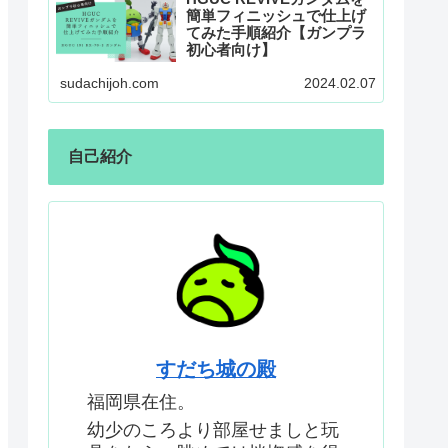
簡単フィニッシュで仕上げ
てみた手順紹介【ガンプラ
初心者向け】
sudachijoh.com
2024.02.07
自己紹介
すだち城の殿
福岡県在住。
幼少のころより部屋せましと玩