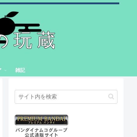
の玩蔵
ア
雑記