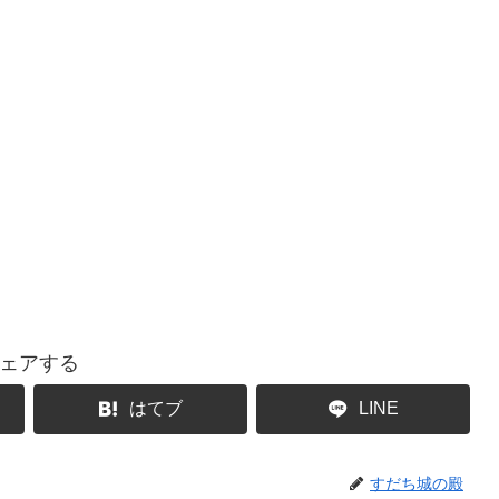
ェアする
はてブ
LINE
すだち城の殿