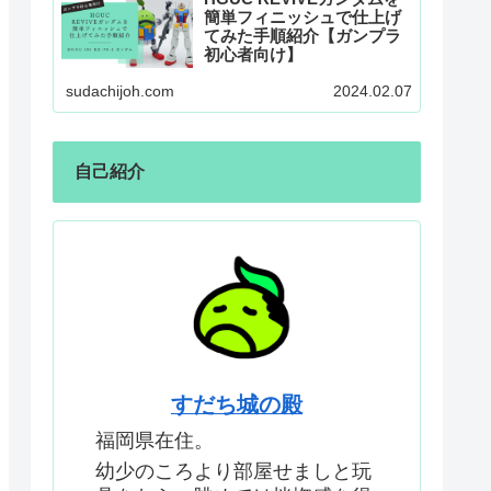
簡単フィニッシュで仕上げ
てみた手順紹介【ガンプラ
初心者向け】
sudachijoh.com
2024.02.07
自己紹介
すだち城の殿
福岡県在住。
幼少のころより部屋せましと玩