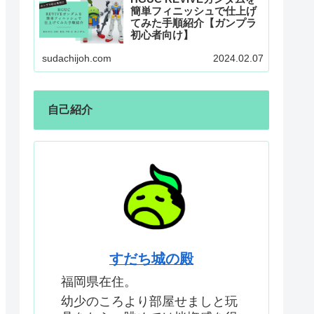
簡単フィニッシュで仕上げ
てみた手順紹介【ガンプラ
初心者向け】
sudachijoh.com
2024.02.07
自己紹介
すだち城の殿
福岡県在住。
幼少のころより部屋せましと玩