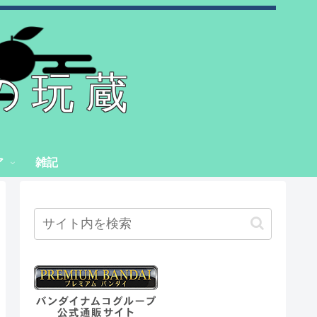
の玩蔵
ア
雑記