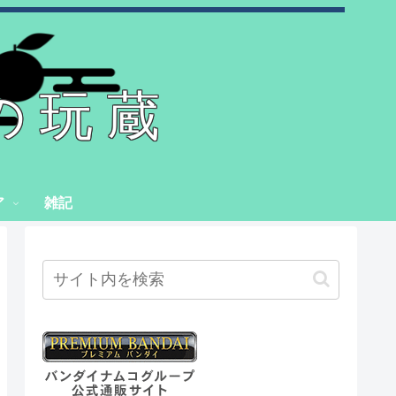
の玩蔵
ア
雑記