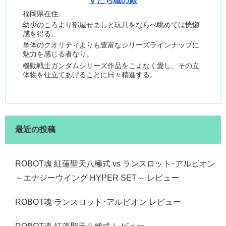
すだち城の殿
福岡県在住。
幼少のころより部屋せましと玩具をならべ眺めては恍惚
感を得る。
単体のクオリティよりも豊富なシリーズラインナップに
魅力を感じる者なり。
機動戦士ガンダムシリーズ作品をこよなく愛し、その立
体物を仕立てあげることに日々精進する。
最近の投稿
ROBOT魂 紅蓮聖天八極式 vs ランスロット･アルビオン
～エナジーウイング HYPER SET～ レビュー
ROBOT魂 ランスロット･アルビオン レビュー