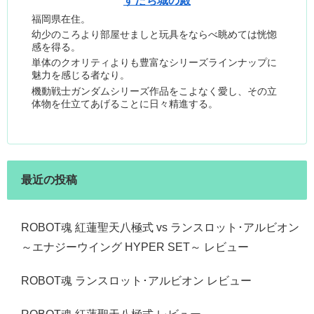
すだち城の殿
福岡県在住。
幼少のころより部屋せましと玩具をならべ眺めては恍惚
感を得る。
単体のクオリティよりも豊富なシリーズラインナップに
魅力を感じる者なり。
機動戦士ガンダムシリーズ作品をこよなく愛し、その立
体物を仕立てあげることに日々精進する。
最近の投稿
ROBOT魂 紅蓮聖天八極式 vs ランスロット･アルビオン
～エナジーウイング HYPER SET～ レビュー
ROBOT魂 ランスロット･アルビオン レビュー