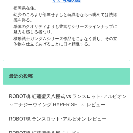
すだち城の殿
福岡県在住。
幼少のころより部屋せましと玩具をならべ眺めては恍惚
感を得る。
単体のクオリティよりも豊富なシリーズラインナップに
魅力を感じる者なり。
機動戦士ガンダムシリーズ作品をこよなく愛し、その立
体物を仕立てあげることに日々精進する。
最近の投稿
ROBOT魂 紅蓮聖天八極式 vs ランスロット･アルビオン
～エナジーウイング HYPER SET～ レビュー
ROBOT魂 ランスロット･アルビオン レビュー