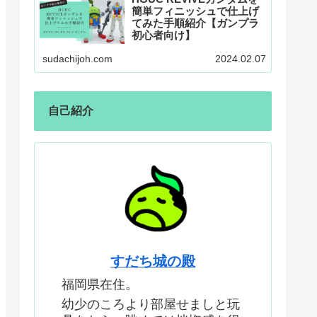
簡単フィニッシュで仕上げ
てみた手順紹介【ガンプラ
初心者向け】
sudachijoh.com
2024.02.07
自己紹介
すだち城の殿
福岡県在住。
幼少のころより部屋せましと玩