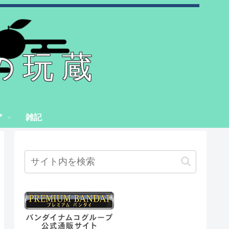
の玩蔵
ア
雑記