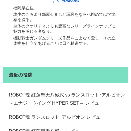
すだち城の殿
福岡県在住。
幼少のころより部屋せましと玩具をならべ眺めては恍惚
感を得る。
単体のクオリティよりも豊富なシリーズラインナップに
魅力を感じる者なり。
機動戦士ガンダムシリーズ作品をこよなく愛し、その立
体物を仕立てあげることに日々精進する。
最近の投稿
ROBOT魂 紅蓮聖天八極式 vs ランスロット･アルビオン
～エナジーウイング HYPER SET～ レビュー
ROBOT魂 ランスロット･アルビオン レビュー