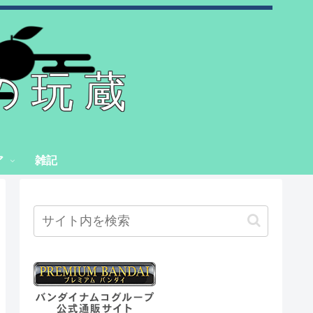
の玩蔵
ア
雑記