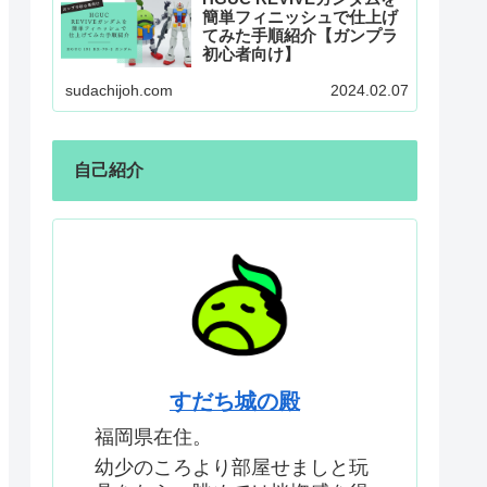
簡単フィニッシュで仕上げ
てみた手順紹介【ガンプラ
初心者向け】
sudachijoh.com
2024.02.07
自己紹介
すだち城の殿
福岡県在住。
幼少のころより部屋せましと玩