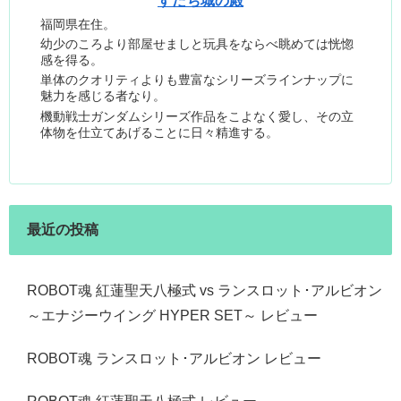
すだち城の殿
福岡県在住。
幼少のころより部屋せましと玩具をならべ眺めては恍惚
感を得る。
単体のクオリティよりも豊富なシリーズラインナップに
魅力を感じる者なり。
機動戦士ガンダムシリーズ作品をこよなく愛し、その立
体物を仕立てあげることに日々精進する。
最近の投稿
ROBOT魂 紅蓮聖天八極式 vs ランスロット･アルビオン
～エナジーウイング HYPER SET～ レビュー
ROBOT魂 ランスロット･アルビオン レビュー